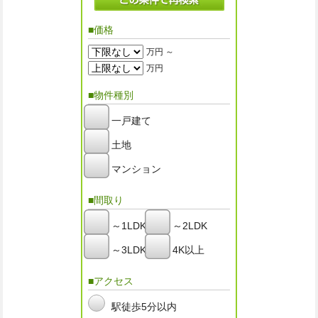
■価格
万円 ～
万円
■物件種別
一戸建て
土地
マンション
■間取り
～1LDK
～2LDK
～3LDK
4K以上
■アクセス
駅徒歩5分以内