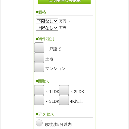
■価格
万円 ～
万円
■物件種別
一戸建て
土地
マンション
■間取り
～1LDK
～2LDK
～3LDK
4K以上
■アクセス
駅徒歩5分以内