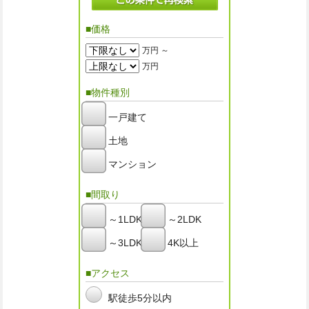
■価格
万円 ～
万円
■物件種別
一戸建て
土地
マンション
■間取り
～1LDK
～2LDK
～3LDK
4K以上
■アクセス
駅徒歩5分以内