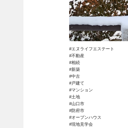
#エヌライフエステート
#不動産
#相続
#新築
#中古
#戸建て
#マンション
#土地
#山口市
#防府市
#オープンハウス
#現地見学会