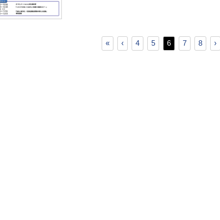
«
‹
4
5
6
7
8
›